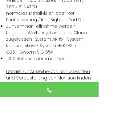
Whisper - 300 Blackout - (.308 Win /
7,62 x 51 NATO)
normales Metallvisier oder Rot
Punktvisierung / Iron Sight or Red Dot
Zur Seminar Teilnahme werden
folgende Waffensysteme und Clone
zugelassen: System AR 15 - System
Kalaschnikow - System H&K G3 und
G36 - System SIG 55X
1200 Schuss Fabrikmunition
Details zur Ausleihe von Schusswaffen
und Vorbestellung von Munition finden
Sie hier >>>
Zubehör:
Minimum 4 Magazine Magazintaschen
- Magazinhalter
Sling - Waffentrageriemen. Am besten
geeignet wäre ein 2 Point - oder 3
Point Sling.
Knieschützer. Wer mag kann auch